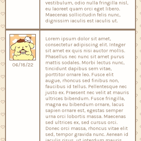
vestibulum, odio nulla fringilla nisl,
eu laoreet quam orci eget libero.
Maecenas sollicitudin felis nunc,
dignissim iaculis est iaculis ut.
Lorem ipsum dolor sit amet,
consectetur adipiscing elit. Integer
sit amet ex quis nisi auctor mollis.
Phasellus nec nunc sit amet purus
mattis sodales. Morbi lectus nunc,
06/18/22
tincidunt dapibus sem vitae,
porttitor ornare leo. Fusce elit
augue, rhoncus sed finibus non,
faucibus id tellus. Pellentesque nec
justo ex. Praesent nec velit at mauris
ultrices bibendum. Fusce fringilla,
magna eu bibendum ornare, lacus
sapien ornare est, egestas semper
urna orci lobortis massa. Maecenas
sed ultrices ex, sed cursus orci.
Donec orci massa, rhoncus vitae elit
sed, tempor gravida nunc. Aenean id
iaculis risus, ut interdum mauris.