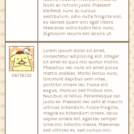
Nunc ac rutrum justo. Praesent
eleifend, nunc ac cursus
vestibulum, odio nulla fringilla nisl,
eu laoreet quam orci eget libero.
Maecenas sollicitudin felis nunc,
dignissim iaculis est iaculis ut.
Lorem ipsum dolor sit amet,
consectetur adipiscing elit. Integer
sit amet ex quis nisi auctor mollis.
Phasellus nec nunc sit amet purus
mattis sodales. Morbi lectus nunc,
06/18/22
tincidunt dapibus sem vitae,
porttitor ornare leo. Fusce elit
augue, rhoncus sed finibus non,
faucibus id tellus. Pellentesque nec
justo ex. Praesent nec velit at mauris
ultrices bibendum. Fusce fringilla,
magna eu bibendum ornare, lacus
sapien ornare est, egestas semper
urna orci lobortis massa. Maecenas
sed ultrices ex, sed cursus orci.