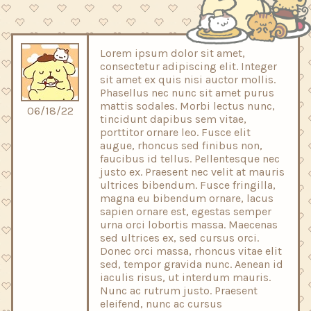
Lorem ipsum dolor sit amet,
consectetur adipiscing elit. Integer
sit amet ex quis nisi auctor mollis.
Phasellus nec nunc sit amet purus
mattis sodales. Morbi lectus nunc,
06/18/22
tincidunt dapibus sem vitae,
porttitor ornare leo. Fusce elit
augue, rhoncus sed finibus non,
faucibus id tellus. Pellentesque nec
justo ex. Praesent nec velit at mauris
ultrices bibendum. Fusce fringilla,
magna eu bibendum ornare, lacus
sapien ornare est, egestas semper
urna orci lobortis massa. Maecenas
sed ultrices ex, sed cursus orci.
Donec orci massa, rhoncus vitae elit
sed, tempor gravida nunc. Aenean id
iaculis risus, ut interdum mauris.
Nunc ac rutrum justo. Praesent
eleifend, nunc ac cursus